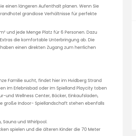
ie einen längeren Aufenthalt planen. Wenn Sie
trandhotel grandiose Verhältnisse für perfekte
5 m² und jede Menge Platz für 6 Personen. Dazu
 Extras die komfortable Unterbringung ab. Die
d haben einen direkten Zugang zum herrlichen
nze Familie sucht, findet hier im Hvidberg Strand
nen im Erlebnisbad oder im Spielland Playcity toben
 Kur-und Wellness Center, Bäcker, Einkaufsladen,
ine große Indoor- Spiellandschaft stehen ebenfalls
n, Sauna und Whirlpool.
en spielen und die älteren Kinder die 70 Meter