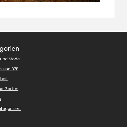
gorien
 und Mode
s und B2B
heit
nd Garten
e
tegorisiert