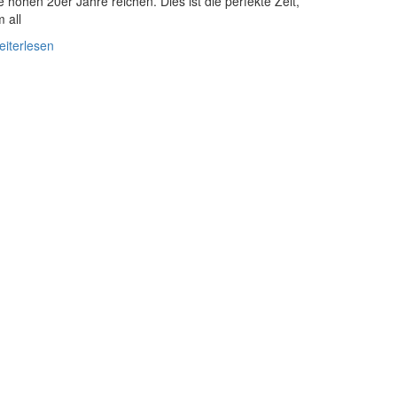
e hohen 20er Jahre reichen. Dies ist die perfekte Zeit,
 all
iterlesen