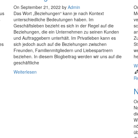
On September 21, 2022 by
Admin
O
aus
Das Wort „Beziehungen“ kann je nach Kontext
Mö
s
unterschiedliche Bedeutungen haben. Im
v
Geschäftsleben bezieht es sich in der Regel auf die
sc
Beziehungen, die ein Unternehmen zu seinen Kunden
an
und Auftraggebern unterhält. Im Privatleben kann es
Zu
es
sich jedoch auch auf die Beziehungen zwischen
St
Freunden, Familienmitgliedern und Liebespartnern
we
beziehen. In diesem Blogbeitrag werden wir uns auf die
he
geschäftliche
We
Weiterlesen
R
N
O
No
di
Wi
nö
üb