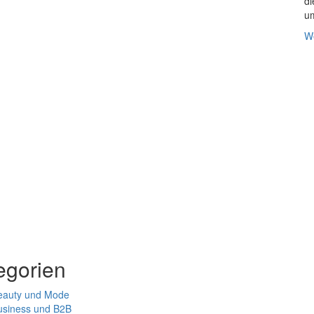
di
um
We
n
egorien
eauty und Mode
usiness und B2B