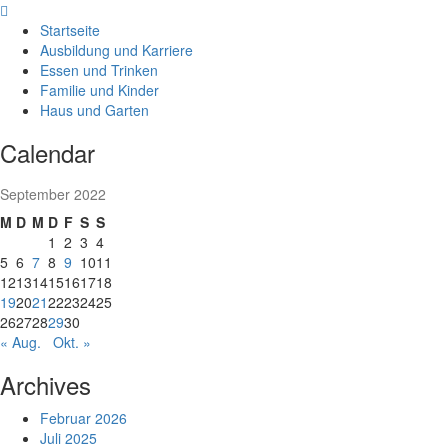
Skip
to
Startseite
content
Ausbildung und Karriere
Essen und Trinken
Familie und Kinder
Haus und Garten
Calendar
September 2022
M
D
M
D
F
S
S
1
2
3
4
5
6
7
8
9
10
11
12
13
14
15
16
17
18
19
20
21
22
23
24
25
26
27
28
29
30
« Aug.
Okt. »
Archives
Februar 2026
Juli 2025