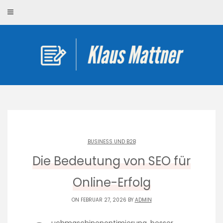
Skip
to
content
BUSINESS UND B2B
Die Bedeutung von SEO für
Online-Erfolg
ON FEBRUAR 27, 2026 BY
ADMIN